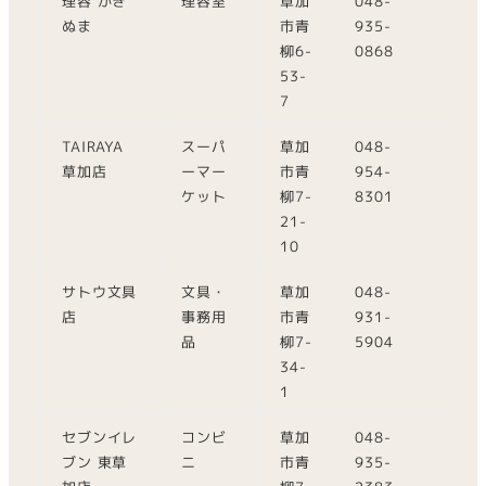
理容 かき
理容室
草加
048-
ぬま
市青
935-
柳6-
0868
53-
7
TAIRAYA
スーパ
草加
048-
草加店
ーマー
市青
954-
ケット
柳7-
8301
21-
10
サトウ文具
文具・
草加
048-
店
事務用
市青
931-
品
柳7-
5904
34-
1
セブンイレ
コンビ
草加
048-
ブン 東草
ニ
市青
935-