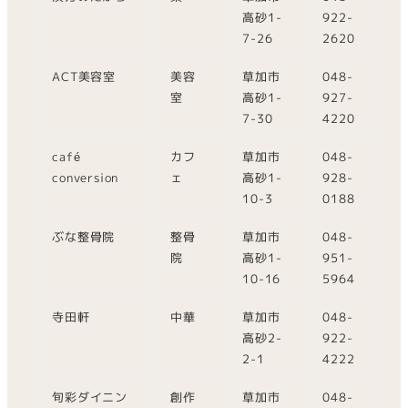
高砂1-
922-
7-26
2620
ACT美容室
美容
草加市
048-
室
高砂1-
927-
7-30
4220
café
カフ
草加市
048-
conversion
ェ
高砂1-
928-
10-3
0188
ぶな整骨院
整骨
草加市
048-
院
高砂1-
951-
10-16
5964
寺田軒
中華
草加市
048-
高砂2-
922-
2-1
4222
旬彩ダイニン
創作
草加市
048-