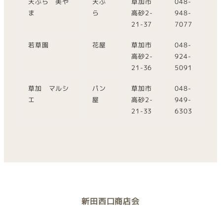
天ぷら 美や
天ぷ
草加市
048-
ま
ら
高砂2-
948-
21-37
7077
若草園
花屋
草加市
048-
高砂2-
924-
21-36
5091
草加 マルシ
パン
草加市
048-
エ
屋
高砂2-
949-
21-33
6303
新田西口商店会