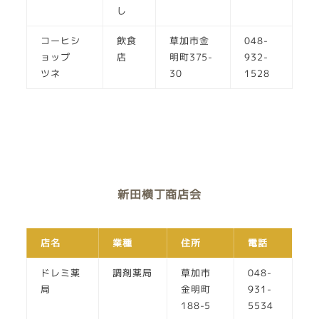
し
コーヒシ
飲食
草加市金
048-
ョップ
店
明町375-
932-
ツネ
30
1528
新田横丁商店会
店名
業種
住所
電話
ドレミ薬
調剤薬局
草加市
048-
局
金明町
931-
188-5
5534