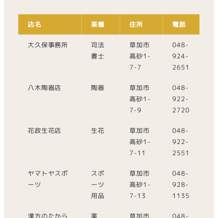
店名
業種
住所
電話
大久保事務所
司法
草加市
048-
書士
高砂1-
924-
7-7
2651
八木陶器店
陶器
草加市
048-
高砂1-
922-
7-9
2720
花政生花店
生花
草加市
048-
高砂1-
922-
7-11
2551
ヤマトヤスポ
スポ
草加市
048-
ーツ
ーツ
高砂1-
928-
用品
7-13
1135
漢方のたから
薬
草加市
048-