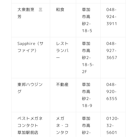
大衆割烹 三
和食
草加
048-
芳
市高
924-
砂2-
3911
18-5
Sapphire（サ
レスト
草加
048-
ファイア）
ランバ
市高
927-
ー
砂2-
3657
18-5-
2F
東邦ハウジン
不動産
草加
048-
グ
市高
920-
砂2-
6355
18-9
ベストメガネ
メガ
草加
0120-
コンタクト
ネ・コ
市高
32-
草加駅前店
ンタク
砂2-
5601