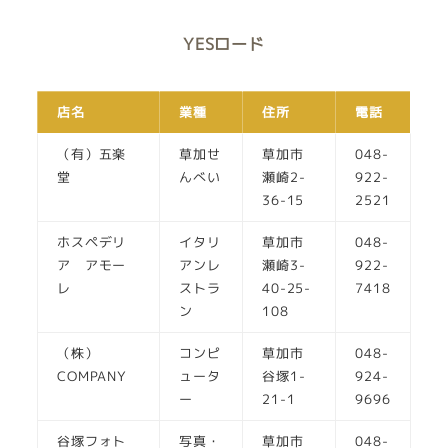
YESロード
店名
業種
住所
電話
（有）五楽
草加せ
草加市
048-
堂
んべい
瀬崎2-
922-
36-15
2521
ホスペデリ
イタリ
草加市
048-
ア アモー
アンレ
瀬崎3-
922-
レ
ストラ
40-25-
7418
ン
108
（株）
コンピ
草加市
048-
COMPANY
ュータ
谷塚1-
924-
ー
21-1
9696
谷塚フォト
写真・
草加市
048-