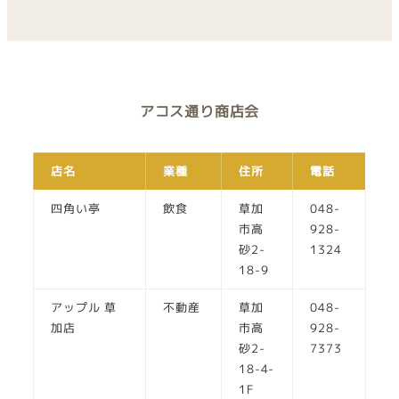
アコス通り商店会
店名
業種
住所
電話
四角い亭
飲食
草加
048-
市高
928-
砂2-
1324
18-9
アップル 草
不動産
草加
048-
加店
市高
928-
砂2-
7373
18-4-
1F