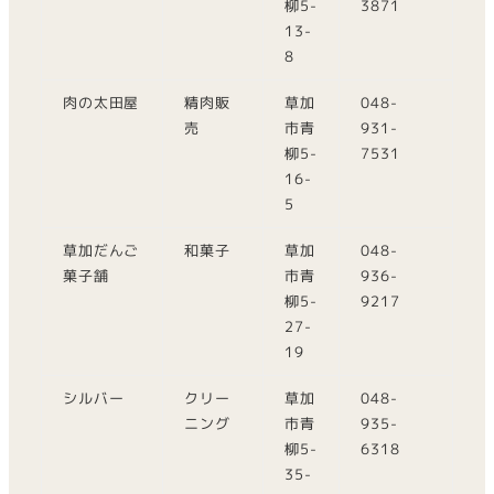
柳5-
3871
13-
8
肉の太田屋
精肉販
草加
048-
売
市青
931-
柳5-
7531
16-
5
草加だんご
和菓子
草加
048-
菓子舗
市青
936-
柳5-
9217
27-
19
シルバー
クリー
草加
048-
ニング
市青
935-
柳5-
6318
35-