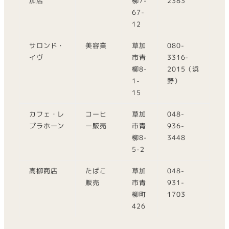
加店
柳7-
2383
67-
12
サロンド・
美容業
草加
080-
イヴ
市青
3316-
柳8-
2015（浜
1-
野）
15
カフェ・レ
コーヒ
草加
048-
プラホーン
ー販売
市青
936-
柳8-
3448
5-2
高柳商店
たばこ
草加
048-
販売
市青
931-
柳町
1703
426