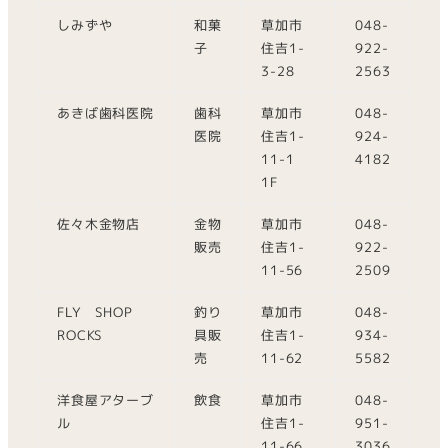
しみずや
和菓
草加市
048-
子
住吉1-
922-
3-28
2563
あきば歯科医院
歯科
草加市
048-
医院
住吉1-
924-
11-1
4182
1F
佐々木金物店
金物
草加市
048-
販売
住吉1-
922-
11-56
2509
FLY SHOP
釣り
草加市
048-
ROCKS
具販
住吉1-
934-
売
11-62
5582
洋食屋アターブ
飲食
草加市
048-
ル
住吉1-
951-
11-66
3036