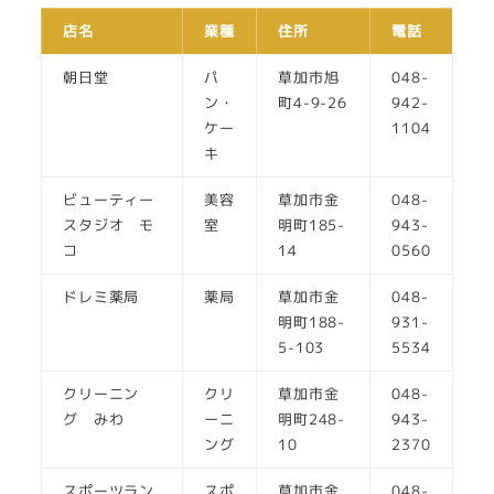
店名
業種
住所
電話
朝日堂
パ
草加市旭
048-
ン・
町4-9-26
942-
ケー
1104
キ
ビューティー
美容
草加市金
048-
スタジオ モ
室
明町185-
943-
コ
14
0560
ドレミ薬局
薬局
草加市金
048-
明町188-
931-
5-103
5534
クリーニン
クリ
草加市金
048-
グ みわ
ーニ
明町248-
943-
ング
10
2370
スポーツラン
スポ
草加市金
048-