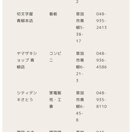
2
切文字屋
看板
草加
048-
青柳本店
市青
935-
柳5-
2413
38-
17
ヤマザキシ
コンビ
草加
048-
ョップ 青
ニ
市青
936-
柳店
柳6-
4586
21-
3
シティデン
家電販
草加
048-
キさとう
売・工
市青
935-
事
柳6-
8110
45-
8