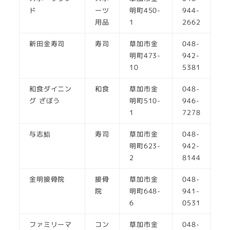
ド
ーツ
明町450-
944-
用品
1
2662
新田金寿司
寿司
草加市金
048-
明町473-
942-
10
5381
和食ダイニン
和食
草加市金
048-
グ ざぼう
明町510-
946-
1
7278
与志鮨
寿司
草加市金
048-
明町623-
942-
2
8144
金明接骨院
接骨
草加市金
048-
院
明町648-
941-
6
0531
ファミリーマ
コン
草加市金
048-