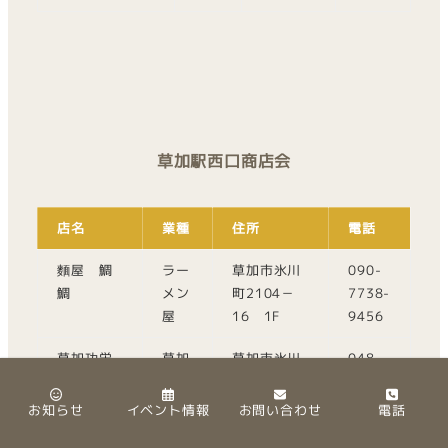
草加駅西口商店会
店名
業種
住所
電話
麵屋 鯛
ラー
草加市氷川
090-
鯛
メン
町2104－
7738-
屋
16 1F
9456
草加功栄
草加
草加市氷川
048-
堂本舗
煎餅
町2119-1
925-
5875
お知らせ
イベント情報
お問い合わせ
電話
埼玉地建
不動
草加市氷川
048-