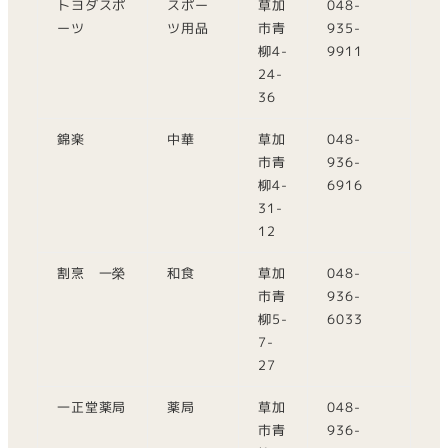
トヨダスポ
スポー
草加
048-
ーツ
ツ用品
市青
935-
柳4-
9911
24-
36
錦楽
中華
草加
048-
市青
936-
柳4-
6916
31-
12
割烹 一榮
和食
草加
048-
市青
936-
柳5-
6033
7-
27
一正堂薬局
薬局
草加
048-
市青
936-