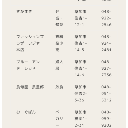
さかまき
弁
草加市
048-
当・
住吉1-
922-
惣菜
12-1
2546
ファッションプ
衣料
草加市
048-
ラザ フジヤ
品小
住吉1-
924-
本店
売
14-5
2481
ブルー アン
婦人
草加市
048-
ド レッド
服
住吉1-
927-
14-6
7336
食旬屋 長重郎
飲食
草加市
048-
住吉2-
951-
3-36
5312
おーぐぱん
ベー
草加市
048-
カリ
神明1-
959-
ー
2-31
9202