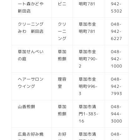
ート森かどや
ビニ
明町781
942-
新田店
5302
クリーニング
クリ
草加市金
048-
みわ 新田店
ーニ
明町781
942-
ング
6227
草加せんべい
草加
草加市金
048-
の庭
煎餅
明町790-
942-
2
1000
ヘアーサロン
理容
草加市金
048-
ウイング
室
明町996-
942-
3
7993
山香煎餅
草加
草加市清
048-
煎餅
門1-383-
944-
16
3000
広島お好み焼
お好
草加市清
048-