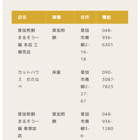
店名
業種
住所
電話
草加煎餅
草加煎
草加
048-
まるそう一
餅
市青
936-
福 本店 工
柳2-
6301
場売店
16-
18
カットハウ
床屋
草加
090-
ス わたな
市青
3087-
べ
柳2-
7823
27-
67
草加煎餅
草加煎
草加
048-
まるそう一
餅
市青
936-
福 東草加
柳3-
1280
店
6-