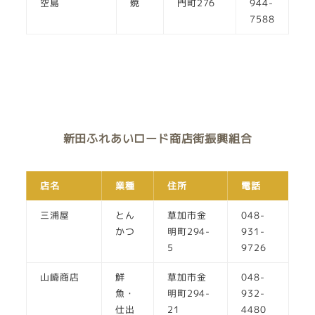
空島
焼
門町276
944-
7588
新田ふれあいロード商店街振興組合
店名
業種
住所
電話
三浦屋
とん
草加市金
048-
かつ
明町294-
931-
5
9726
山崎商店
鮮
草加市金
048-
魚・
明町294-
932-
仕出
21
4480