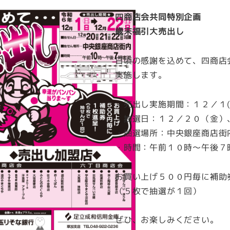
四商店会共同特別企画
歳末福引大売出し
日頃の感謝を込めて、四商店
実施します。
・売出し実施期間：１２／１(日
・抽選日：１２／２０（金）
・抽選場所：中央銀座商店街
・時間：午前１０時～午後７
お買い上げ５００円毎に補助
（５枚で抽選が１回）
ぜひ、お楽しみください。