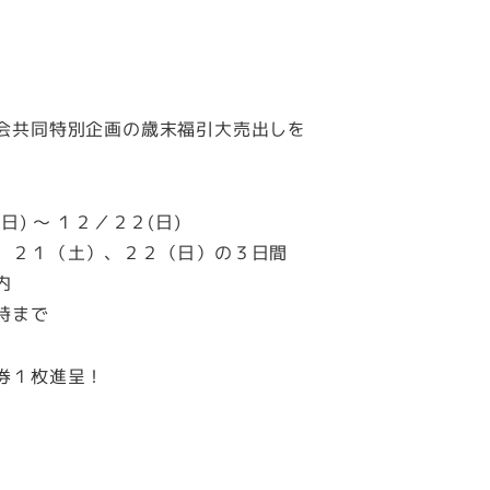
会共同特別企画の歳末福引大売出しを
) ～ １２／２２(日)
、２１（土）、２２（日）の３日間
内
時まで
券１枚進呈！